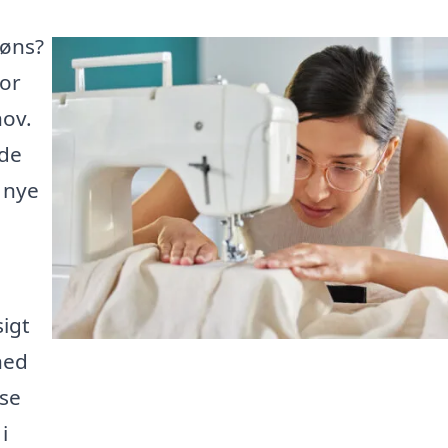
Føns?
for
hov.
ede
 nye
sigt
hed
jse
i