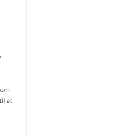
e
g om
il at