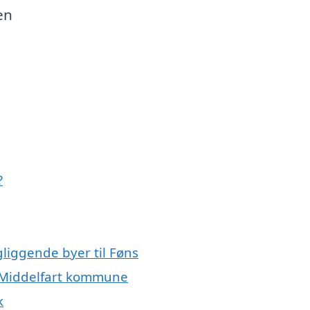
en
?
gliggende byer til Føns
le Middelfart kommune
k