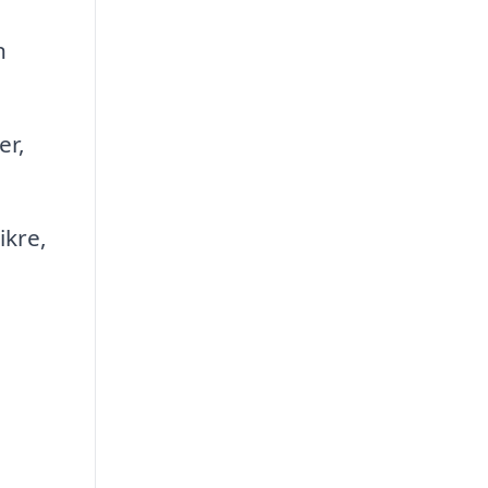
n
er,
ikre,