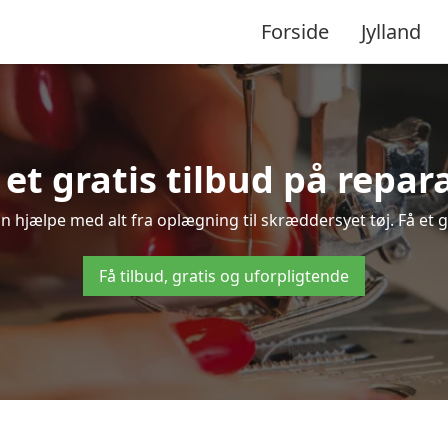
Forside
Jylland
å et gratis tilbud på repar
an hjælpe med alt fra oplægning til skræddersyet tøj. Få et g
Få tilbud, gratis og uforpligtende