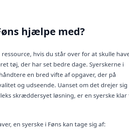
 Føns hjælpe med?
ressource, hvis du står over for at skulle hav
et tøj, der har set bedre dage. Syerskerne i
åndtere en bred vifte af opgaver, der på
kvalitet og udseende. Uanset om det drejer si
eks skræddersyet løsning, er en syerske klar t
er, en syerske i Føns kan tage sig af: