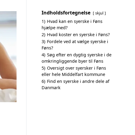
Indholdsfortegnelse
skjul
1)
Hvad kan en syerske i Føns
hjælpe med?
2)
Hvad koster en syerske i Føns?
3)
Fordele ved at vælge syerske i
Føns?
4)
Søg efter en dygtig syerske i de
omkringliggende byer til Føns
5)
Oversigt over syersker i Føns
eller hele Middelfart kommune
6)
Find en syerske i andre dele af
Danmark