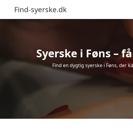
Find-syerske.dk
Syerske i Føns – f
Find en dygtig syerske i Føns, der k