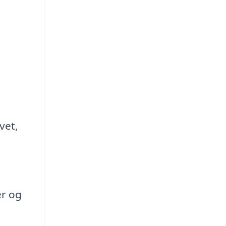
vet,
er og