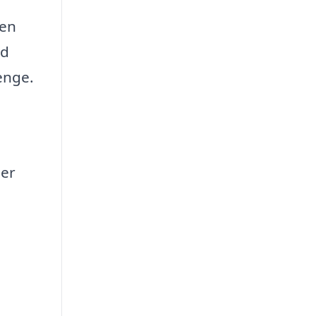
 en
od
enge.
der