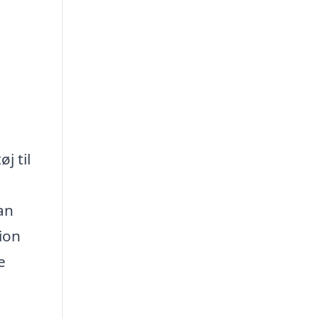
j til
an
ion
e