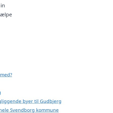
in
jælpe
 med?
g
gliggende byer til Gudbjerg
er hele Svendborg kommune