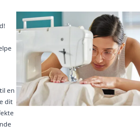
d!
ælpe
il en
e dit
fekte
ende