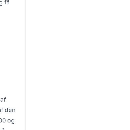
g få
 af
af den
300 og