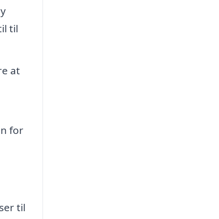
sy
 til
re at
n for
er til