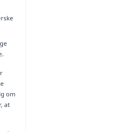
erske
ige
e.
r
ke
alg om
, at