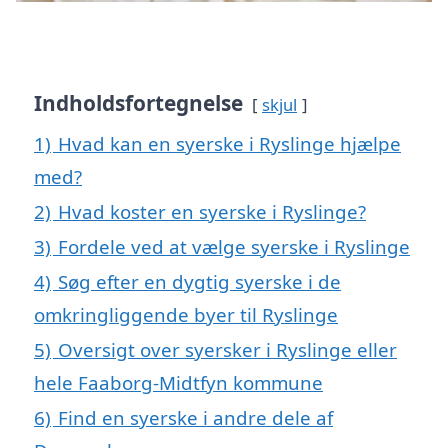
Indholdsfortegnelse
skjul
1)
Hvad kan en syerske i Ryslinge hjælpe
med?
2)
Hvad koster en syerske i Ryslinge?
3)
Fordele ved at vælge syerske i Ryslinge
4)
Søg efter en dygtig syerske i de
omkringliggende byer til Ryslinge
5)
Oversigt over syersker i Ryslinge eller
hele Faaborg-Midtfyn kommune
6)
Find en syerske i andre dele af