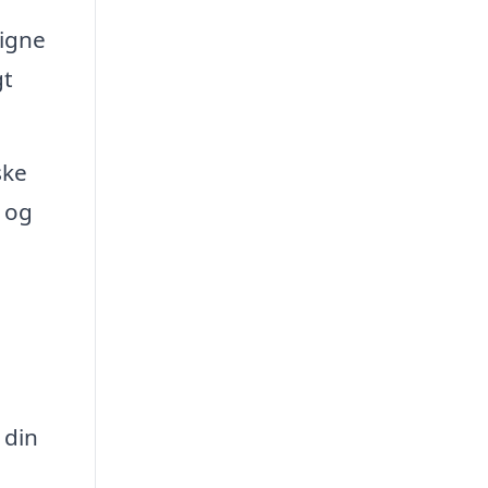
igne
gt
ske
e og
 din