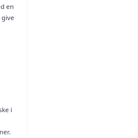
ed en
 give
ske i
ner.