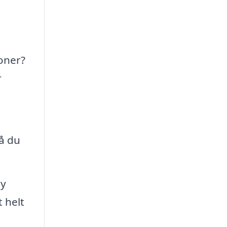
ioner?
r
så du
sy
 helt