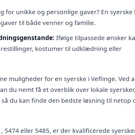
g for unikke og personlige gaver? En syerske
aver til både venner og familie.
ædningsgenstande:
Ifølge tilpassede ønsker k
orestillinger, kostumer til udklædning eller
ne muligheder for en syerske i Veflinge. Ved a
n du nemt få et overblik over lokale syersker
å du kan finde den bedste løsning til netop d
 5474 eller 5485, er der kvalificerede syersker