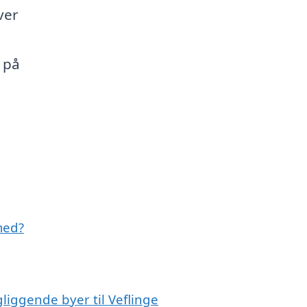
ver
 på
med?
liggende byer til Veflinge