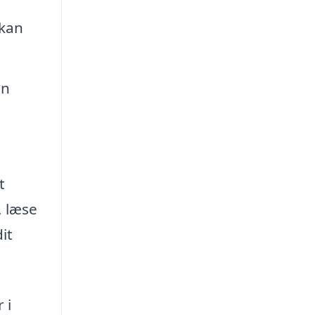
 kan
an
t
, læse
it
 i