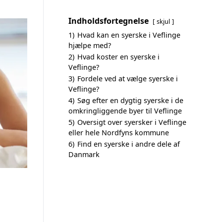
Indholdsfortegnelse
skjul
1)
Hvad kan en syerske i Veflinge
hjælpe med?
2)
Hvad koster en syerske i
Veflinge?
3)
Fordele ved at vælge syerske i
Veflinge?
4)
Søg efter en dygtig syerske i de
omkringliggende byer til Veflinge
5)
Oversigt over syersker i Veflinge
eller hele Nordfyns kommune
6)
Find en syerske i andre dele af
Danmark