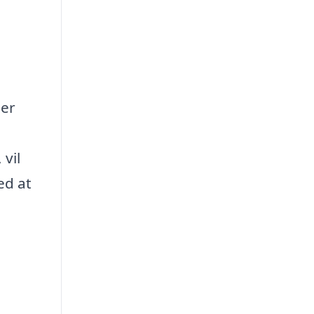
der
 vil
ed at