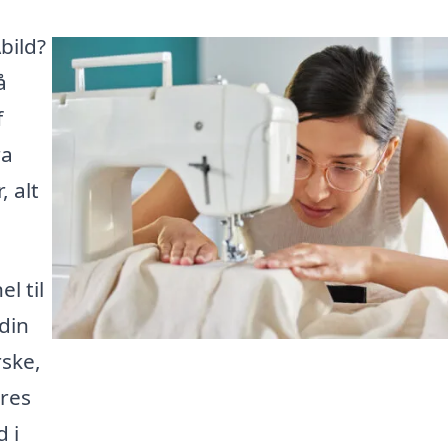
bild?
å
f
ra
 alt
l til
 din
rske,
ores
 i