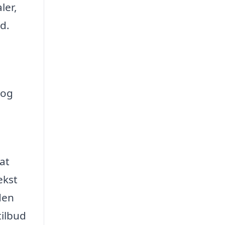
ler,
d.
 og
at
ekst
den
tilbud