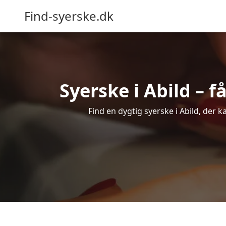
Find-syerske.dk
Syerske i Abild – f
Find en dygtig syerske i Abild, der k