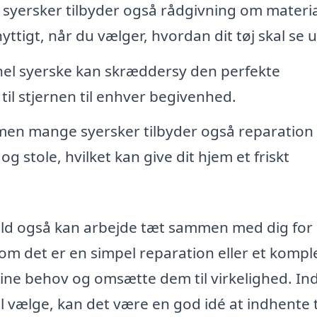
yersker tilbyder også rådgivning om materia
yttigt, når du vælger, hvordan dit tøj skal se u
nel syerske kan skræddersy den perfekte
 til stjernen til enhver begivenhed.
 men mange syersker tilbyder også reparation
stole, hvilket kan give dit hjem et friskt
bild også kan arbejde tæt sammen med dig for 
m det er en simpel reparation eller et kompl
il dine behov og omsætte dem til virkelighed. In
vil vælge, kan det være en god idé at indhente 