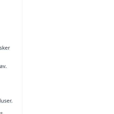
nsker
av.
luser.
øs