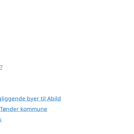
?
liggende byer til Abild
ele Tønder kommune
k