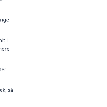
inge
it i
mere
ter
æk, så