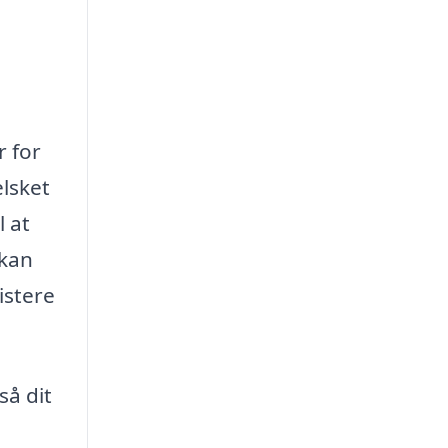
r for
elsket
l at
 kan
istere
så dit