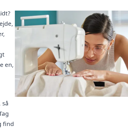
idt?
ejde,
r,
gt
e en,
 så
 Tag
g find