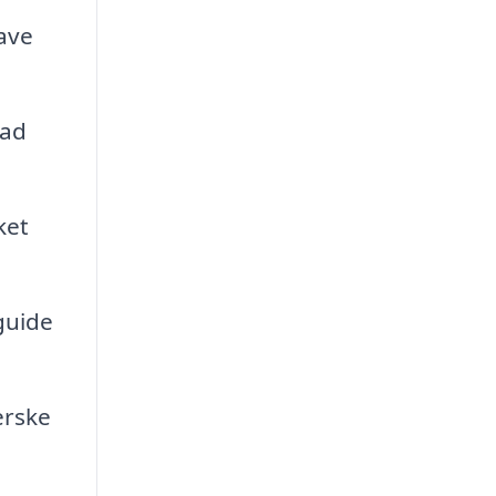
lave
vad
ket
 guide
erske