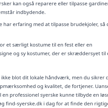
sker kan også reparere eller tilpasse gardiner
remstår indbydende.
 har erfaring med at tilpasse brudekjoler, så 
r et særligt kostume til en fest eller en
igne og sy kostumer, der er skræddersyet til 
u ikke blot dit lokale håndværk, men du sikrer 
n opmærksomhed og kvalitet, de fortjener. Uans
l en professionel syerske kunne tilbyde en løs
g find-syerske.dk i dag for at finde den rigtig