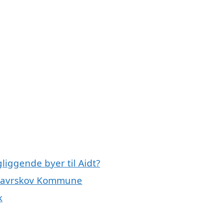
liggende byer til Aidt?
le Favrskov Kommune
k