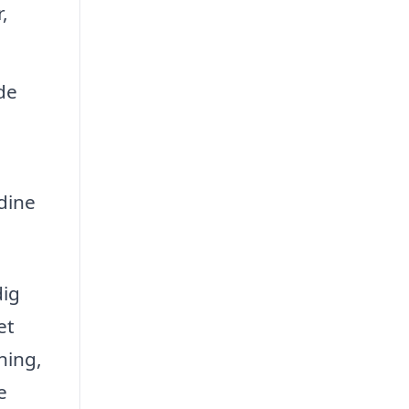
,
de
dine
dig
et
ning,
e