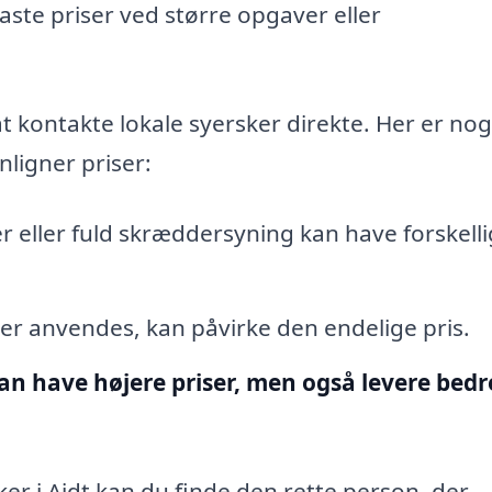
ste priser ved større opgaver eller
at kontakte lokale syersker direkte. Her er nog
ligner priser:
 eller fuld skræddersyning kan have forskell
 der anvendes, kan påvirke den endelige pris.
an have højere priser, men også levere bedr
sker i Aidt kan du finde den rette person, der