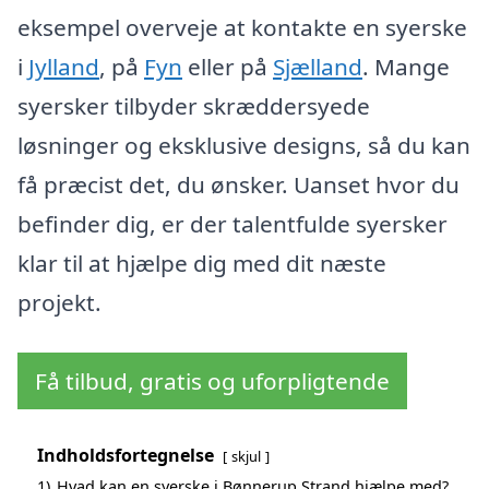
eksempel overveje at kontakte en syerske
i
Jylland
, på
Fyn
eller på
Sjælland
. Mange
syersker tilbyder skræddersyede
løsninger og eksklusive designs, så du kan
få præcist det, du ønsker. Uanset hvor du
befinder dig, er der talentfulde syersker
klar til at hjælpe dig med dit næste
projekt.
Få tilbud, gratis og uforpligtende
Indholdsfortegnelse
skjul
1)
Hvad kan en syerske i Bønnerup Strand hjælpe med?