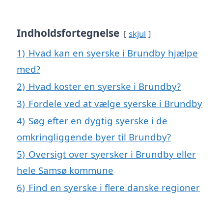
Indholdsfortegnelse
skjul
1)
Hvad kan en syerske i Brundby hjælpe
med?
2)
Hvad koster en syerske i Brundby?
3)
Fordele ved at vælge syerske i Brundby
4)
Søg efter en dygtig syerske i de
omkringliggende byer til Brundby?
5)
Oversigt over syersker i Brundby eller
hele Samsø kommune
6)
Find en syerske i flere danske regioner