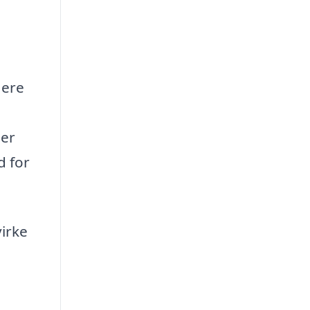
lere
ler
d for
virke