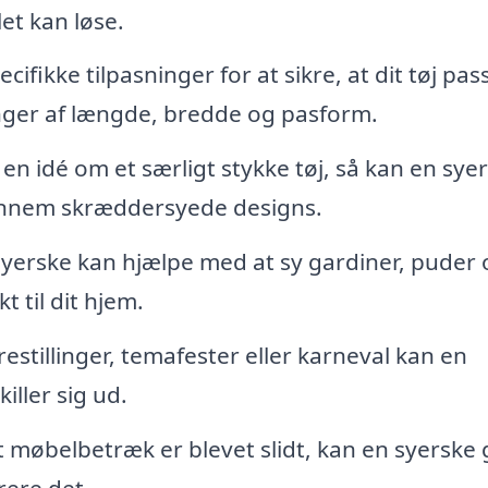
et kan løse.
ifikke tilpasninger for at sikre, at dit tøj pas
ringer af længde, bredde og pasform.
en idé om et særligt stykke tøj, så kan en sye
gennem skræddersyede designs.
yerske kan hjælpe med at sy gardiner, puder 
t til dit hjem.
orestillinger, temafester eller karneval kan en
iller sig ud.
t møbelbetræk er blevet slidt, kan en syerske 
rere det.