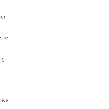
ser
rske
og
give