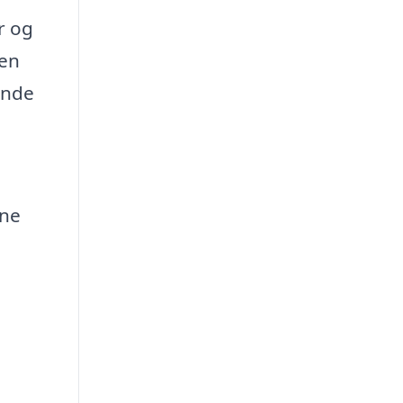
r og
den
ende
ine