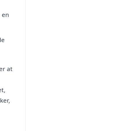
n en
de
er at
et,
ker,