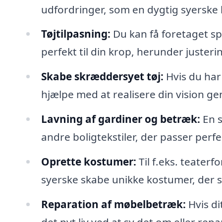
udfordringer, som en dygtig syerske l
Tøjtilpasning:
Du kan få foretaget spec
perfekt til din krop, herunder juste
Skabe skræddersyet tøj:
Hvis du har 
hjælpe med at realisere din vision 
Lavning af gardiner og betræk:
En s
andre boligtekstiler, der passer perfek
Oprette kostumer:
Til f.eks. teaterf
syerske skabe unikke kostumer, der sk
Reparation af møbelbetræk:
Hvis di
det nyt liv ved at sy det om eller repa