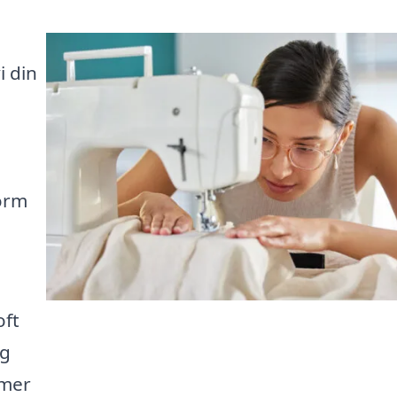
i din
form
oft
og
mmer