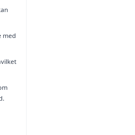
kan
e med
vilket
som
d.