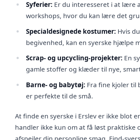
Syferier:
Er du interesseret i at lære 
workshops, hvor du kan lære det gr
Specialdesignede kostumer:
Hvis du 
begivenhed, kan en syerske hjælpe m
Scrap- og upcycling-projekter:
En sy
gamle stoffer og klæder til nye, smar
Barne- og babytøj:
Fra fine kjoler ti
er perfekte til de små.
At finde en syerske i Erslev er ikke blot en
handler ikke kun om at få løst praktisk
afspejler din personlige smag. Find-syer