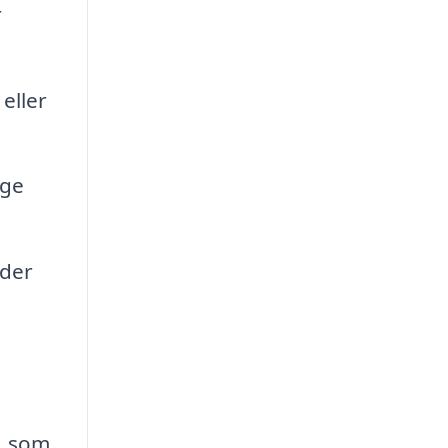
r
eller
uge
 der
r, som