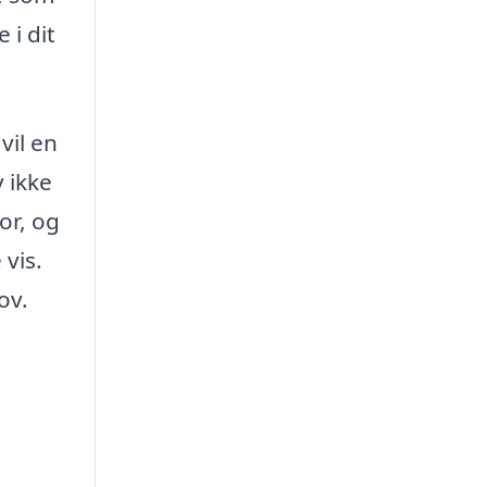
 i dit
vil en
 ikke
or, og
 vis.
ov.