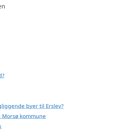
en
d?
liggende byer til Erslev?
hele Morsø kommune
k