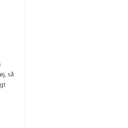
n
øj, så
gt