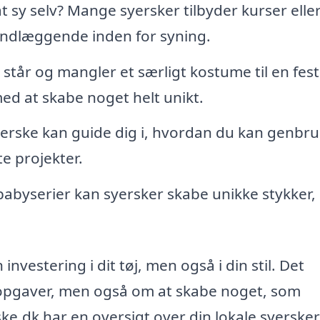
at sy selv? Mange syersker tilbyder kurser elle
undlæggende inden for syning.
står og mangler et særligt kostume til en fest 
ed at skabe noget helt unikt.
erske kan guide dig i, hvordan du kan genbr
te projekter.
l babyserier kan syersker skabe unikke stykker,
 investering i dit tøj, men også i din stil. Det
e opgaver, men også om at skabe noget, som
ske.dk har en oversigt over din lokale syerske