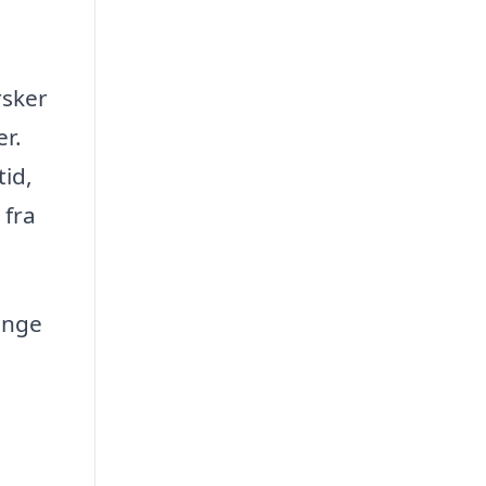
rsker
er.
tid,
 fra
Mange