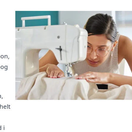
son,
 og
n,
helt
 i