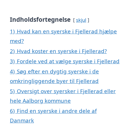
Indholdsfortegnelse
skjul
1)
Hvad kan en syerske i Fjellerad hjælpe
med?
2)
Hvad koster en syerske i Fjellerad?
3)
Fordele ved at vælge syerske i Fjellerad
4)
Søg efter en dygtig syerske i de
omkringliggende byer til Fjellerad
5)
Oversigt over syersker i Fjellerad eller
hele Aalborg kommune
6)
Find en syerske i andre dele af
Danmark