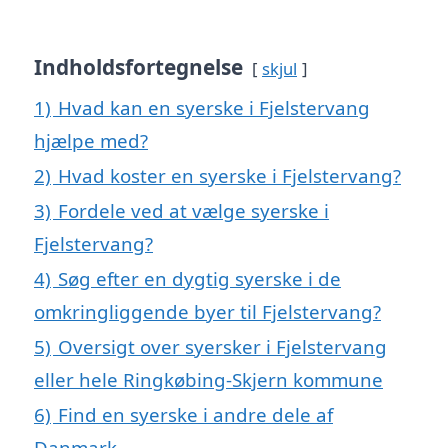
Indholdsfortegnelse
skjul
1)
Hvad kan en syerske i Fjelstervang
hjælpe med?
2)
Hvad koster en syerske i Fjelstervang?
3)
Fordele ved at vælge syerske i
Fjelstervang?
4)
Søg efter en dygtig syerske i de
omkringliggende byer til Fjelstervang?
5)
Oversigt over syersker i Fjelstervang
eller hele Ringkøbing-Skjern kommune
6)
Find en syerske i andre dele af
Danmark