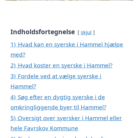
Indholdsfortegnelse
skjul
1)
Hvad kan en syerske i Hammel hjælpe
med?
2)
Hvad koster en syerske i Hammel?
3)
Fordele ved at vælge syerske i
Hammel?
4)
Søg efter en dygtig syerske i de
omkringliggende byer til Hammel?
5)
Oversigt over syersker i Hammel eller
hele Favrskov Kommune