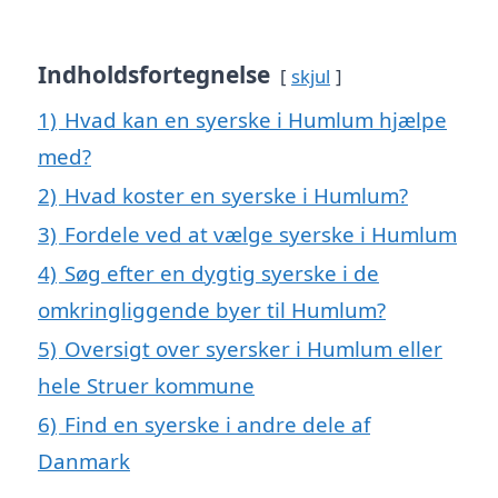
Indholdsfortegnelse
skjul
1)
Hvad kan en syerske i Humlum hjælpe
med?
2)
Hvad koster en syerske i Humlum?
3)
Fordele ved at vælge syerske i Humlum
4)
Søg efter en dygtig syerske i de
omkringliggende byer til Humlum?
5)
Oversigt over syersker i Humlum eller
hele Struer kommune
6)
Find en syerske i andre dele af
Danmark