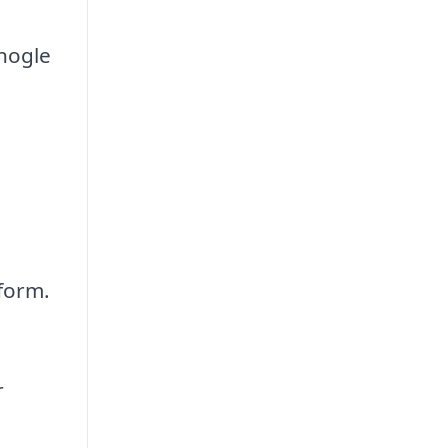
nogle
sform.
r