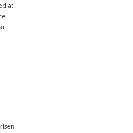
ed at
de
ør
risen