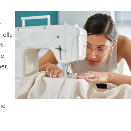
t
nelle
 du
de
er,
ne