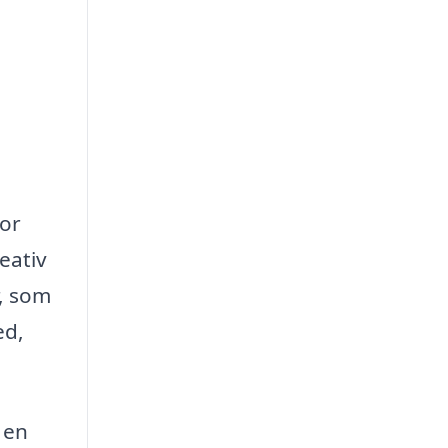
for
eativ
r, som
ed,
 en