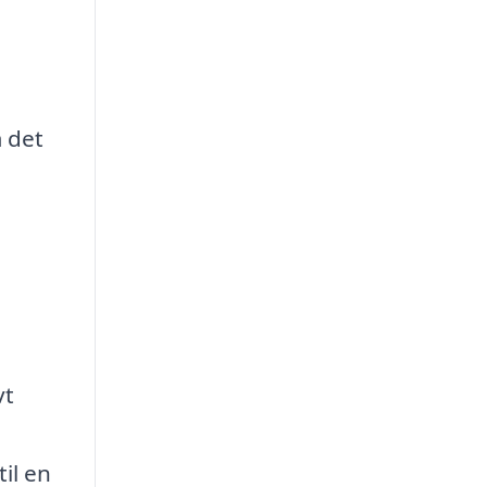
m det
vt
il en