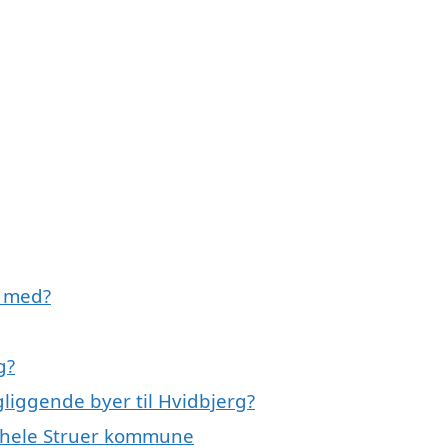
e med?
g?
gliggende byer til Hvidbjerg?
er hele Struer kommune