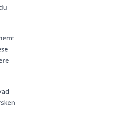
 du
 nemt
æse
lere
hvad
rsken