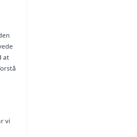
nden
syede
d at
forstå
r vi