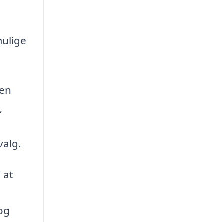
mulige
ren
,
valg.
 at
 og