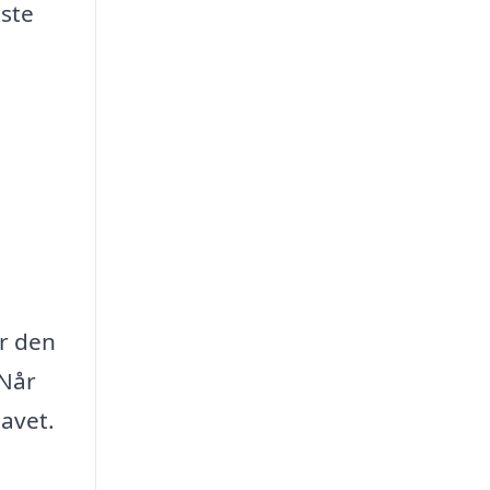
æste
er den
 Når
lavet.