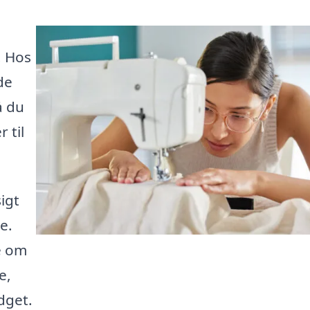
! Hos
de
å du
 til
igt
e.
e om
e,
dget.