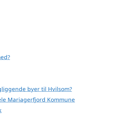
med?
gliggende byer til Hvilsom?
 hele Mariagerfjord Kommune
k