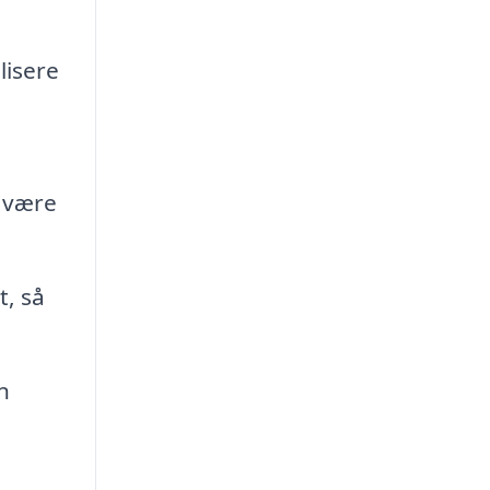
lisere
n være
t, så
n