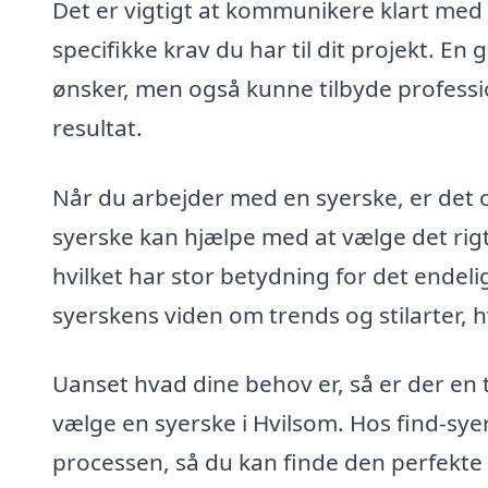
Det er vigtigt at kommunikere klart med 
specifikke krav du har til dit projekt. En g
ønsker, men også kunne tilbyde professio
resultat.
Når du arbejder med en syerske, er det o
syerske kan hjælpe med at vælge det rigti
hvilket har stor betydning for det endel
syerskens viden om trends og stilarter, h
Uanset hvad dine behov er, så er der en
vælge en syerske i Hvilsom. Hos find-sye
processen, så du kan finde den perfekte s