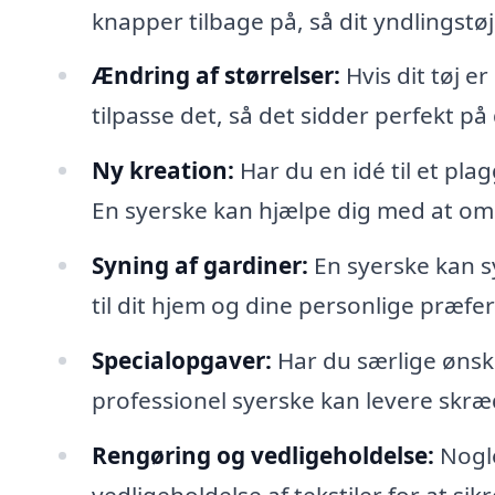
knapper tilbage på, så dit yndlingstø
Ændring af størrelser:
Hvis dit tøj er
tilpasse det, så det sidder perfekt på
Ny kreation:
Har du en idé til et pla
En syerske kan hjælpe dig med at omsæ
Syning af gardiner:
En syerske kan s
til dit hjem og dine personlige præfe
Specialopgaver:
Har du særlige ønsker
professionel syerske kan levere skræd
Rengøring og vedligeholdelse:
Nogle
vedligeholdelse af tekstiler for at sik