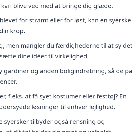
j kan blive ved med at bringe dig glæde.
 blevet for stramt eller for løst, kan en syerske
 din krop.
gg, men mangler du færdighederne til at sy det
tte dine idéer til virkelighed.
y gardiner og anden boligindretning, så de p
rencer.
, f.eks. at få syet kostumer eller festtøj? En
dersyede løsninger til enhver lejlighed.
 syersker tilbyder også rensning og
re, at dit tøj holder sig pænt og velholdt.