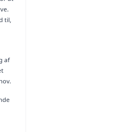
ive.
til,
g af
et
hov.
ende
e