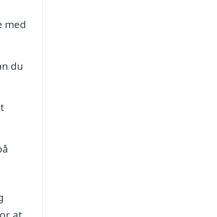
pe med
an du
t
på
g
or at