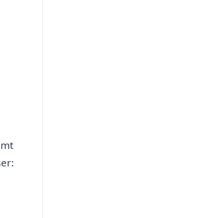
amt
er:
n