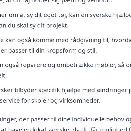
r om at sy dit eget tøj, kan en syerske hjæl
n du skal sy dit projekt.
ke kan også komme med rådgivning til, hvord
 der passer til din kropsform og stil.
n også reparere og ombetrække møbler, så di
lt.
ker tilbyder specifik hjælpe med ændringer 
 service for skoler og virksomheder.
nger, der passer til dine individuelle behov o
at have en lokal syerske, da du får mulighed f