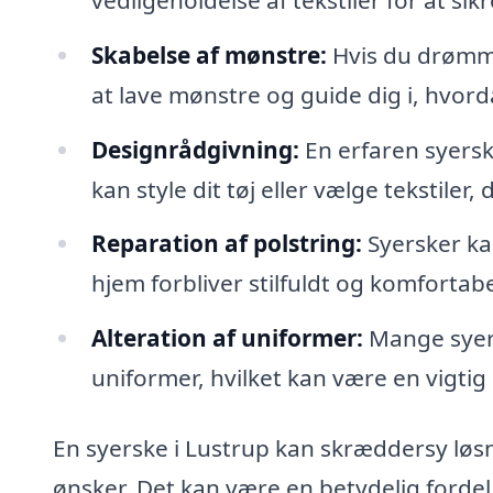
Skabelse af mønstre:
Hvis du drømme
at lave mønstre og guide dig i, hvorda
Designrådgivning:
En erfaren syers
kan style dit tøj eller vælge tekstiler,
Reparation af polstring:
Syersker ka
hjem forbliver stilfuldt og komfortabe
Alteration af uniformer:
Mange syers
uniformer, hvilket kan være en vigtig
En syerske i Lustrup kan skræddersy løsni
ønsker. Det kan være en betydelig fordel 