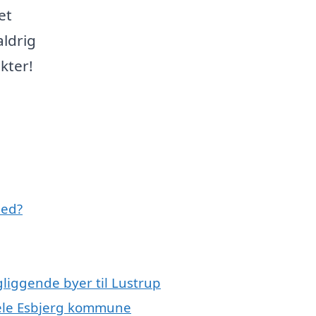
et
aldrig
kter!
med?
gliggende byer til Lustrup
 hele Esbjerg kommune