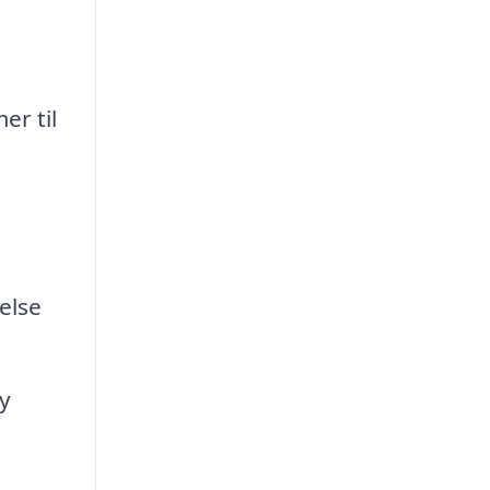
er til
else
sy