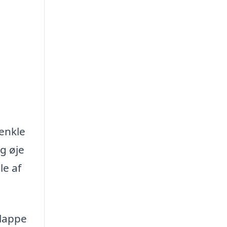
 enkle
g øje
le af
 lappe