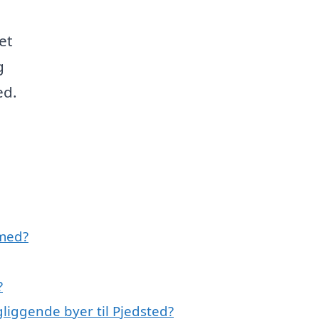
et
g
ed.
 med?
?
gliggende byer til Pjedsted?