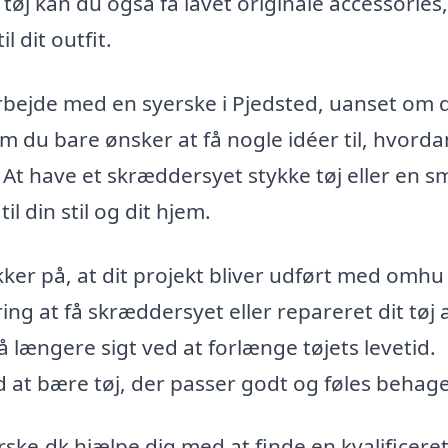
øj kan du også få lavet originale accessories
l dit outfit.
arbejde med en syerske i Pjedsted, uanset om 
om du bare ønsker at få nogle idéer til, hvord
At have et skræddersyet stykke tøj eller en 
til din stil og dit hjem.
ker på, at dit projekt bliver udført med omhu
ng at få skræddersyet eller repareret dit tøj 
 længere sigt ved at forlænge tøjets levetid.
d at bære tøj, der passer godt og føles behage
rske.dk hjælpe dig med at finde en kvalificere