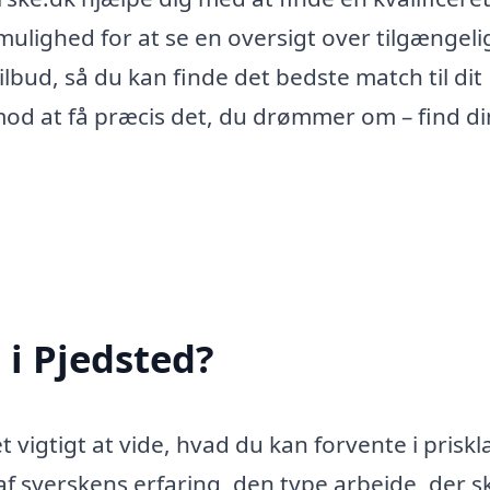
mulighed for at se en oversigt over tilgængeli
bud, så du kan finde det bedste match til dit
 mod at få præcis det, du drømmer om – find di
 i Pjedsted?
 vigtigt at vide, hvad du kan forvente i priskl
 syerskens erfaring, den type arbejde, der s