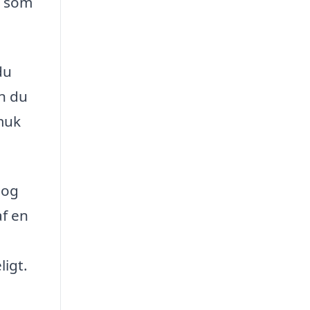
, som
du
an du
smuk
 og
af en
ligt.
t