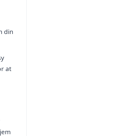
n
n din
sy
r at
r
hjem