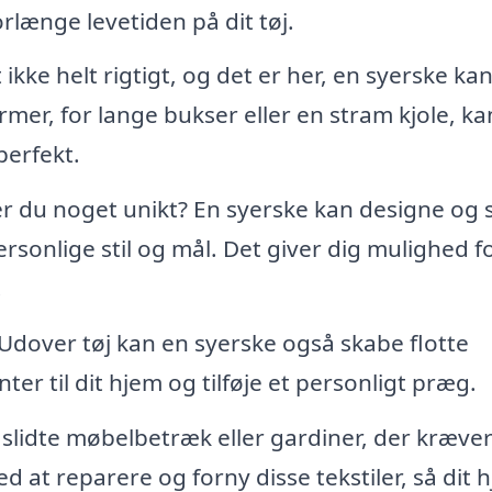
orlænge levetiden på dit tøj.
kke helt rigtigt, og det er her, en syerske ka
mer, for lange bukser eller en stram kjole, ka
perfekt.
 du noget unikt? En syerske kan designe og 
ersonlige stil og mål. Det giver dig mulighed fo
.
Udover tøj kan en syerske også skabe flotte
er til dit hjem og tilføje et personligt præg.
slidte møbelbetræk eller gardiner, der kræve
 at reparere og forny disse tekstiler, så dit 