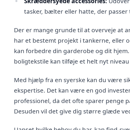
Skræddersyede accessories:
Udover t
tasker, bælter eller hatte, der passer ti
Der er mange grunde til at overveje at 
har et bestemt projekt i tankerne, eller 
kan forbedre din garderobe og dit hjem. 
boligtekstile kan tilføje et helt nyt niveau 
Med hjælp fra en syerske kan du være sik
ekspertise. Det kan være en god investeri
professionel, da det ofte sparer penge på
Desuden vil det give dig større glæde ve
Uanset hvilke behov du har, kan find-sye