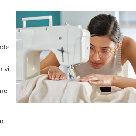
inde
r vi
ine
en