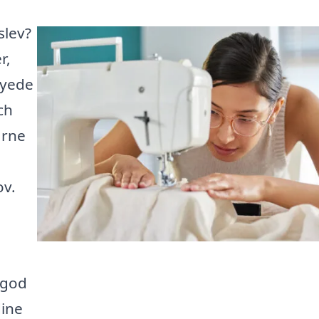
slev?
r,
syede
ch
arne
ov.
 god
dine