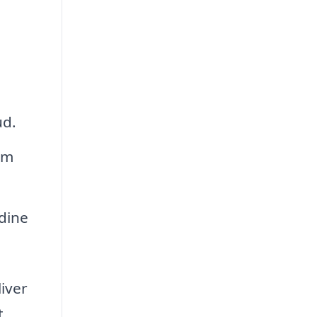
ud.
em
 dine
liver
t