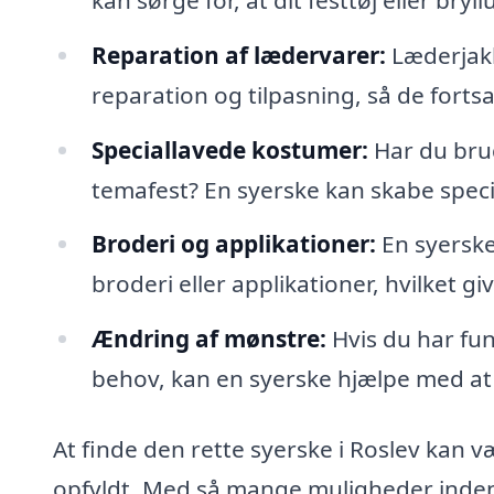
Reparation af lædervarer:
Læderjakk
reparation og tilpasning, så de forts
Speciallavede kostumer:
Har du brug 
temafest? En syerske kan skabe specia
Broderi og applikationer:
En syerske 
broderi eller applikationer, hvilket giv
Ændring af mønstre:
Hvis du har fun
behov, kan en syerske hjælpe med at t
At finde den rette syerske i Roslev kan væ
opfyldt. Med så mange muligheder inden 