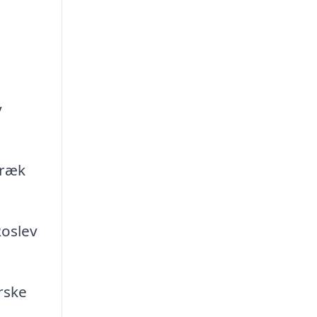
y
træk
Roslev
rske