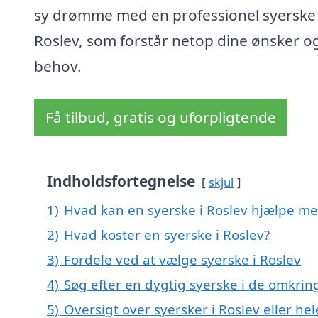
sy drømme med en professionel syerske 
Roslev, som forstår netop dine ønsker o
behov.
Få tilbud, gratis og uforpligtende
Indholdsfortegnelse
skjul
1)
Hvad kan en syerske i Roslev hjælpe m
2)
Hvad koster en syerske i Roslev?
3)
Fordele ved at vælge syerske i Roslev
4)
Søg efter en dygtig syerske i de omkrin
5)
Oversigt over syersker i Roslev eller h