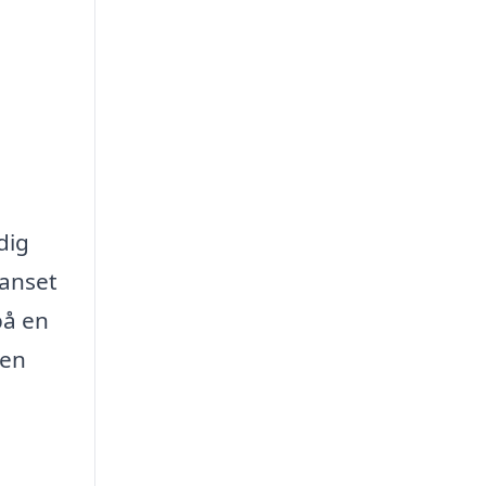
dig
Uanset
på en
 en