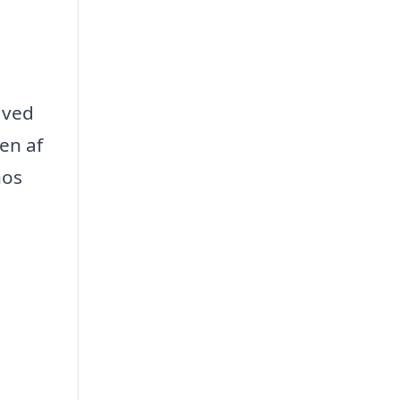
 ved
en af
hos