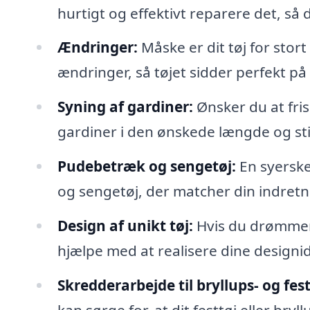
hurtigt og effektivt reparere det, så 
Ændringer:
Måske er dit tøj for stort
ændringer, så tøjet sidder perfekt på
Syning af gardiner:
Ønsker du at fris
gardiner i den ønskede længde og stil,
Pudebetræk og sengetøj:
En syerske
og sengetøj, der matcher din indretn
Design af unikt tøj:
Hvis du drømmer 
hjælpe med at realisere dine designid
Skredderarbejde til bryllups- og fest
kan sørge for, at dit festtøj eller bry