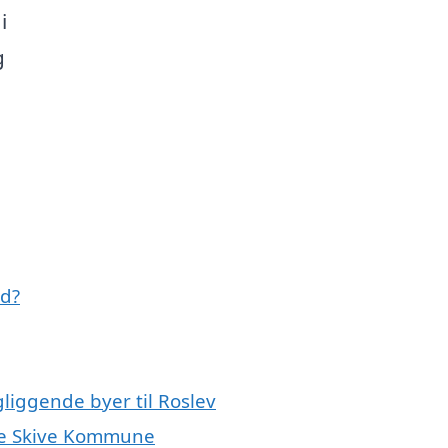
i
g
ed?
gliggende byer til Roslev
ele Skive Kommune