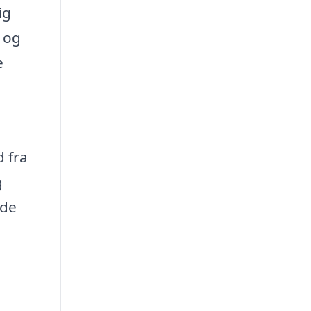
ig
t og
e
d fra
g
 de