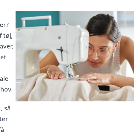
er?
 tøj,
aver,
ret
ale
ehov.
, så
ter
få