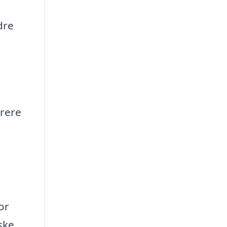
dre
arere
or
ske,