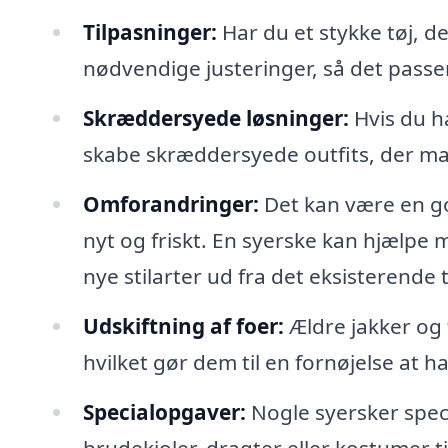
Tilpasninger:
Har du et stykke tøj, de
nødvendige justeringer, så det passer
Skræddersyede løsninger:
Hvis du ha
skabe skræddersyede outfits, der mat
Omforandringer:
Det kan være en god
nyt og friskt. En syerske kan hjælpe 
nye stilarter ud fra det eksisterende t
Udskiftning af foer:
Ældre jakker og f
hvilket gør dem til en fornøjelse at h
Specialopgaver:
Nogle syersker specia
brudekjoler, dragter eller kostumer til