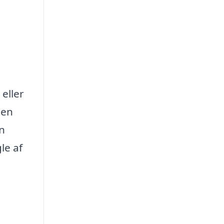
eller
 en
en
le af