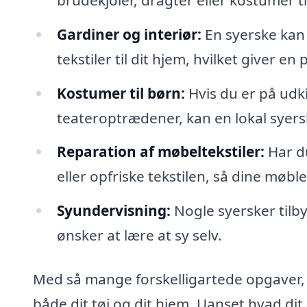
Gardiner og interiør:
En syerske kan
tekstiler til dit hjem, hvilket giver en
Kostumer til børn:
Hvis du er på udkig
teateroptrædener, kan en lokal syersk
Reparation af møbeltekstiler:
Har du
eller opfriske tekstilen, så dine møbl
Syundervisning:
Nogle syersker tilb
ønsker at lære at sy selv.
Med så mange forskelligartede opgaver, k
både dit tøj og dit hjem. Uanset hvad di