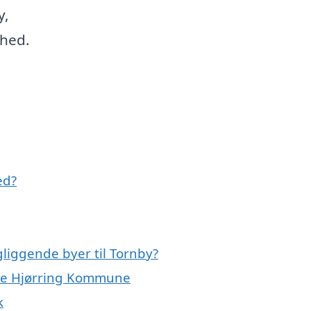
y,
ghed.
ed?
gliggende byer til Tornby?
hele Hjørring Kommune
k