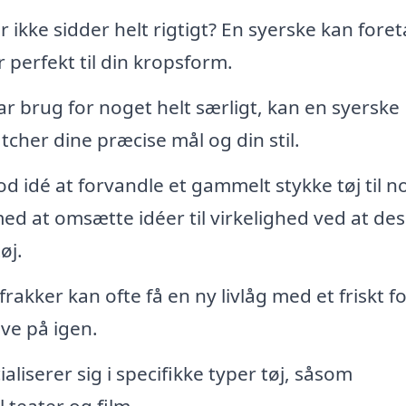
r ikke sidder helt rigtigt? En syerske kan fore
 perfekt til din kropsform.
r brug for noget helt særligt, kan en syerske
cher dine præcise mål og din stil.
 idé at forvandle et gammelt stykke tøj til n
med at omsætte idéer til virkelighed ved at de
øj.
rakker kan ofte få en ny livlåg med et friskt fo
ave på igen.
liserer sig i specifikke typer tøj, såsom
 teater og film.