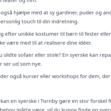
 også hjælpe med at sy gardiner, puder og an
 personlig touch til din indretning.
 efter unikke kostumer til børn til fester eller
e være med til at realisere dine idéer.
 slidte sofaer eller stole? En syerske kan rep
er ser ud som nye.
yder også kurser eller workshops for dem, der
an en syerske i Tornby gøre en stor forskel f
t behov måtte være, vil du kunne finde en syer