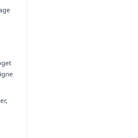
tage
oget
signe
er,