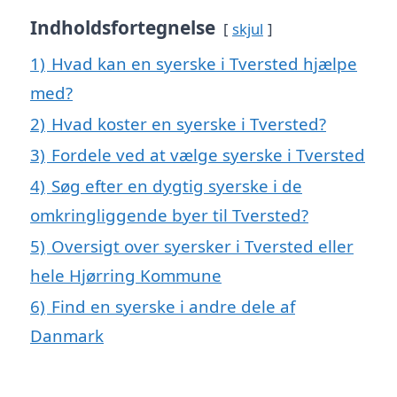
Indholdsfortegnelse
skjul
1)
Hvad kan en syerske i Tversted hjælpe
med?
2)
Hvad koster en syerske i Tversted?
3)
Fordele ved at vælge syerske i Tversted
4)
Søg efter en dygtig syerske i de
omkringliggende byer til Tversted?
5)
Oversigt over syersker i Tversted eller
hele Hjørring Kommune
6)
Find en syerske i andre dele af
Danmark