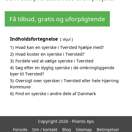
Få tilbud, gratis og uforpligtende
Indholdsfortegnelse
skjul
1)
Hvad kan en syerske i Tversted hjælpe med?
2)
Hvad koster en syerske i Tversted?
3)
Fordele ved at vælge syerske i Tversted
4)
Søg efter en dygtig syerske i de omkringliggende
byer til Tversted?
5)
Oversigt over syersker i Tversted eller hele Hjørring
Kommune
6)
Find en syerske i andre dele af Danmark
Copyright 2026 - Pilanto Aps
Forside
Om / kontakt
Blog
Sitemap
Betingelser