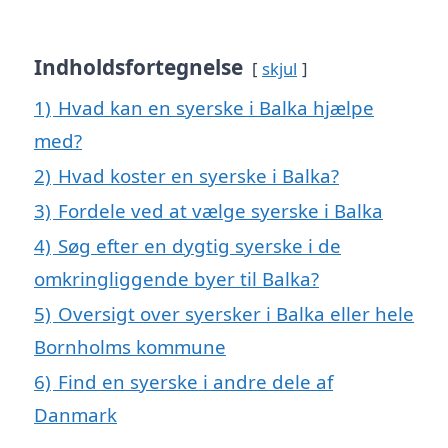
Indholdsfortegnelse
skjul
1)
Hvad kan en syerske i Balka hjælpe
med?
2)
Hvad koster en syerske i Balka?
3)
Fordele ved at vælge syerske i Balka
4)
Søg efter en dygtig syerske i de
omkringliggende byer til Balka?
5)
Oversigt over syersker i Balka eller hele
Bornholms kommune
6)
Find en syerske i andre dele af
Danmark