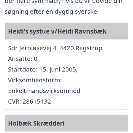
der flere syfirmaer, hvis du vil udvide din
søgning efter en dygtig syerske.
Heidi's systue v/Heidi Ravnsbæk
Sdr Jernløsevej 4, 4420 Regstrup
Ansatte: 0
Startdato: 15. juni 2005,
Virksomhedsform:
Enkeltmandsvirksomhed
CVR: 28615132
Holbæk Skrædderi