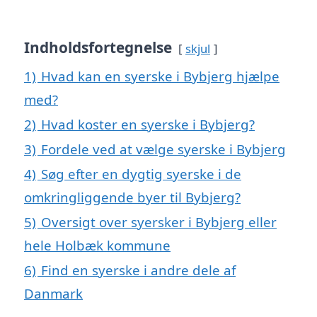
Indholdsfortegnelse
skjul
1)
Hvad kan en syerske i Bybjerg hjælpe
med?
2)
Hvad koster en syerske i Bybjerg?
3)
Fordele ved at vælge syerske i Bybjerg
4)
Søg efter en dygtig syerske i de
omkringliggende byer til Bybjerg?
5)
Oversigt over syersker i Bybjerg eller
hele Holbæk kommune
6)
Find en syerske i andre dele af
Danmark