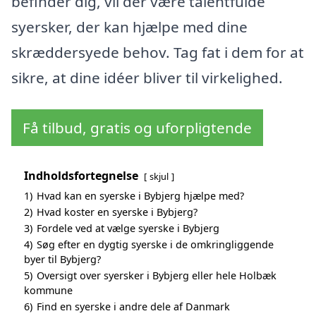
befinder dig, vil der være talentfulde
syersker, der kan hjælpe med dine
skræddersyede behov. Tag fat i dem for at
sikre, at dine idéer bliver til virkelighed.
Få tilbud, gratis og uforpligtende
Indholdsfortegnelse
skjul
1)
Hvad kan en syerske i Bybjerg hjælpe med?
2)
Hvad koster en syerske i Bybjerg?
3)
Fordele ved at vælge syerske i Bybjerg
4)
Søg efter en dygtig syerske i de omkringliggende
byer til Bybjerg?
5)
Oversigt over syersker i Bybjerg eller hele Holbæk
kommune
6)
Find en syerske i andre dele af Danmark