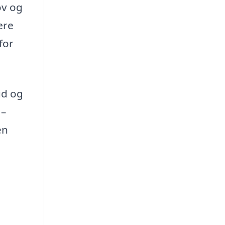
ov og
ære
for
ud og
 –
en