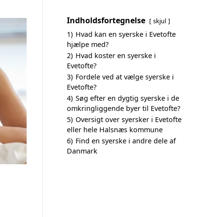
Indholdsfortegnelse
skjul
1)
Hvad kan en syerske i Evetofte
hjælpe med?
2)
Hvad koster en syerske i
Evetofte?
3)
Fordele ved at vælge syerske i
Evetofte?
4)
Søg efter en dygtig syerske i de
omkringliggende byer til Evetofte?
5)
Oversigt over syersker i Evetofte
eller hele Halsnæs kommune
6)
Find en syerske i andre dele af
Danmark