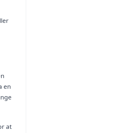
ller
en
a en
ringe
or at