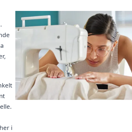
.
inde
ra
r,
nkelt
mt
elle.
her i