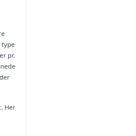
re
 type
er pr.
ignede
 der
t. Her