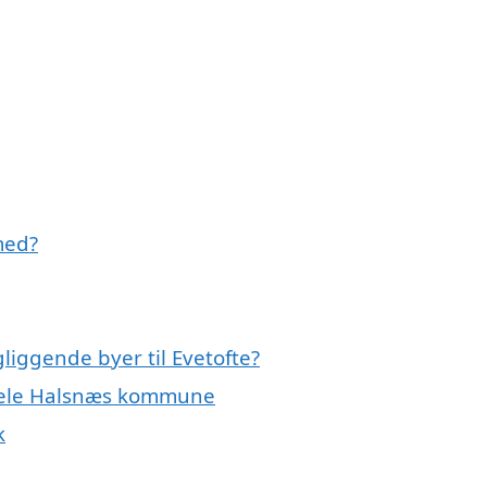
med?
liggende byer til Evetofte?
r hele Halsnæs kommune
k