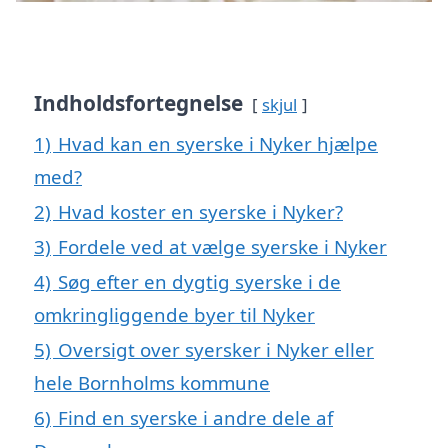
Indholdsfortegnelse
skjul
1)
Hvad kan en syerske i Nyker hjælpe
med?
2)
Hvad koster en syerske i Nyker?
3)
Fordele ved at vælge syerske i Nyker
4)
Søg efter en dygtig syerske i de
omkringliggende byer til Nyker
5)
Oversigt over syersker i Nyker eller
hele Bornholms kommune
6)
Find en syerske i andre dele af