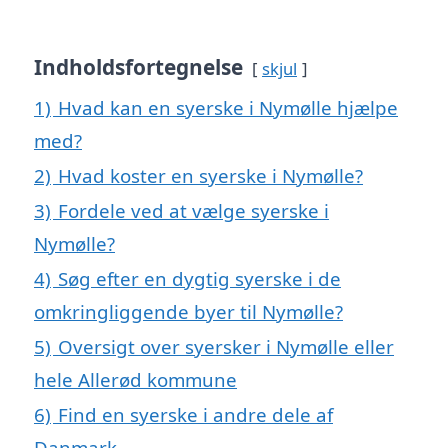
Indholdsfortegnelse
skjul
1)
Hvad kan en syerske i Nymølle hjælpe
med?
2)
Hvad koster en syerske i Nymølle?
3)
Fordele ved at vælge syerske i
Nymølle?
4)
Søg efter en dygtig syerske i de
omkringliggende byer til Nymølle?
5)
Oversigt over syersker i Nymølle eller
hele Allerød kommune
6)
Find en syerske i andre dele af
Danmark