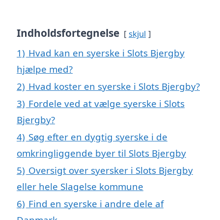
Indholdsfortegnelse
skjul
1)
Hvad kan en syerske i Slots Bjergby
hjælpe med?
2)
Hvad koster en syerske i Slots Bjergby?
3)
Fordele ved at vælge syerske i Slots
Bjergby?
4)
Søg efter en dygtig syerske i de
omkringliggende byer til Slots Bjergby
5)
Oversigt over syersker i Slots Bjergby
eller hele Slagelse kommune
6)
Find en syerske i andre dele af
Danmark