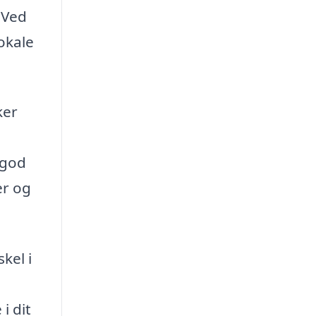
 Ved
okale
ker
 god
er og
kel i
i dit