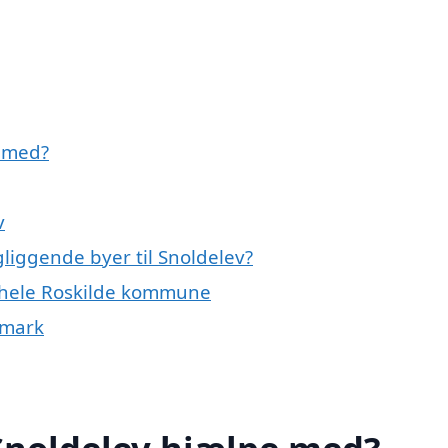
e med?
v
gliggende byer til Snoldelev?
r hele Roskilde kommune
nmark