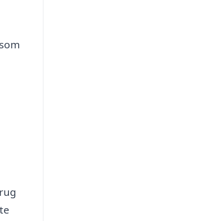
, som
brug
fte