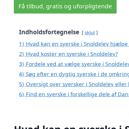
Få tilbud, gratis og uforpligtende
Indholdsfortegnelse
skjul
1)
Hvad kan en syerske i Snoldelev hjælp
2)
Hvad koster en syerske i Snoldelev?
3)
Fordele ved at vælge syerske i Snoldele
4)
Søg efter en dygtig syerske i de omkrin
5)
Oversigt over syersker i Snoldelev elle
6)
Find en syerske i forskellige dele af Da