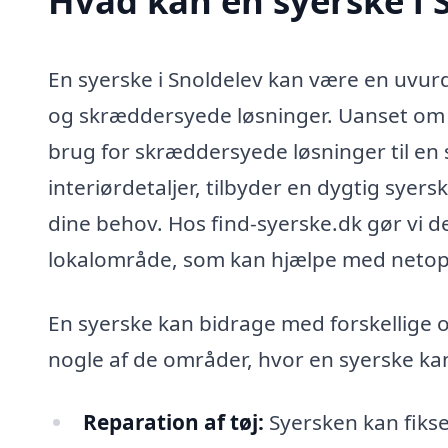
Hvad kan en syerske i 
En syerske i Snoldelev kan være en uvurd
og skræddersyede løsninger. Uanset om du
brug for skræddersyede løsninger til en s
interiørdetaljer, tilbyder en dygtig syers
dine behov. Hos find-syerske.dk gør vi de
lokalområde, som kan hjælpe med netop 
En syerske kan bidrage med forskellige o
nogle af de områder, hvor en syerske ka
Reparation af tøj:
Syersken kan fikse h