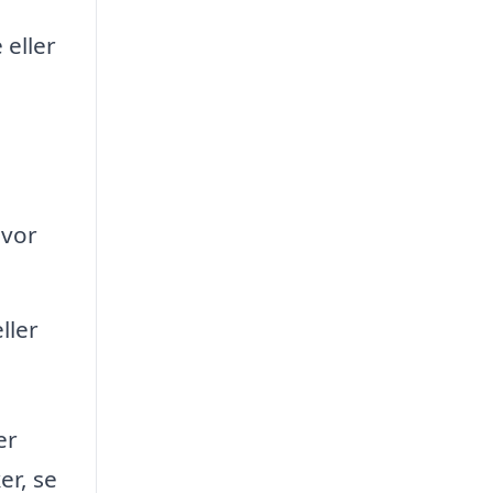
 eller
hvor
ller
er
er, se