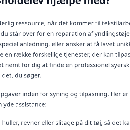
Snoldelev hjælpe med?
erlig ressource, når det kommer til tekstilarb
 står over for en reparation af yndlingstøje
peciel anledning, eller ønsker at få lavet unik
ke en række forskellige tjenester, der kan tilpa
t nemt for dig at finde en professionel syerske
det, du søger.
pgaver inden for syning og tilpasning. Her er
n yde assistance:
uller, revner eller slitage på dit tøj, så det k