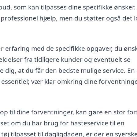
ud, som kan tilpasses dine specifikke ønsker.
t professionel hjælp, men du støtter også det l
har erfaring med de specifikke opgaver, du øns
ldelser fra tidligere kunder og eventuelt se
re dig, at du får den bedste mulige service. En
ssentiel; vær klar omkring dine forventning
op til dine forventninger, kan gøre en stor fors
et om du har brug for hasteservice til en
øj tilpasset til dagligdagen, er der en syerske 