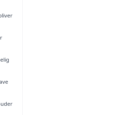
bliver
r
elig
lave
puder