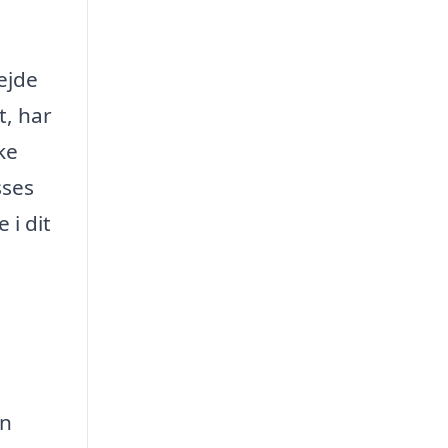
ejde
t, har
ke
sses
 i dit
an