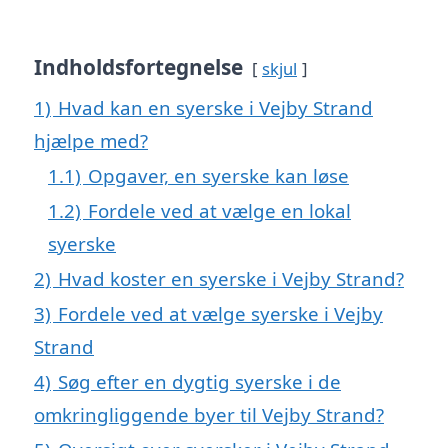
Indholdsfortegnelse
skjul
1)
Hvad kan en syerske i Vejby Strand
hjælpe med?
1.1)
Opgaver, en syerske kan løse
1.2)
Fordele ved at vælge en lokal
syerske
2)
Hvad koster en syerske i Vejby Strand?
3)
Fordele ved at vælge syerske i Vejby
Strand
4)
Søg efter en dygtig syerske i de
omkringliggende byer til Vejby Strand?