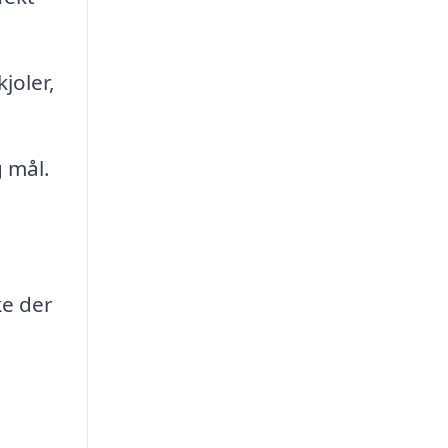
joler,
 mål.
ke der