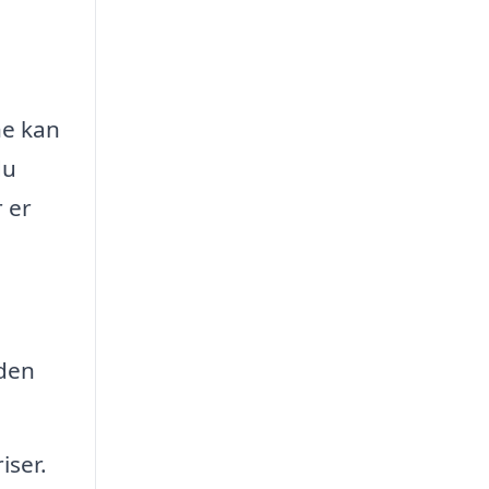
ne kan
du
 er
 den
iser.