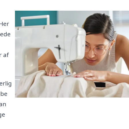
 Her
rede
 af
ærlig
obe
kan
ge