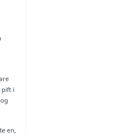
n
are
pift i
 og
de en,