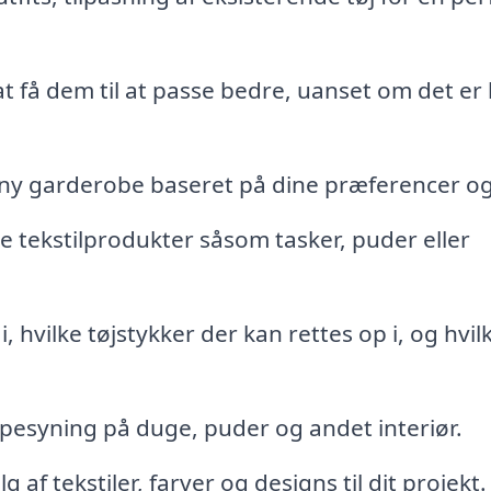
t få dem til at passe bedre, uanset om det er k
 ny garderobe baseret på dine præferencer og
ke tekstilprodukter såsom tasker, puder eller
, hvilke tøjstykker der kan rettes op i, og hvil
esyning på duge, puder og andet interiør.
af tekstiler, farver og designs til dit projekt.