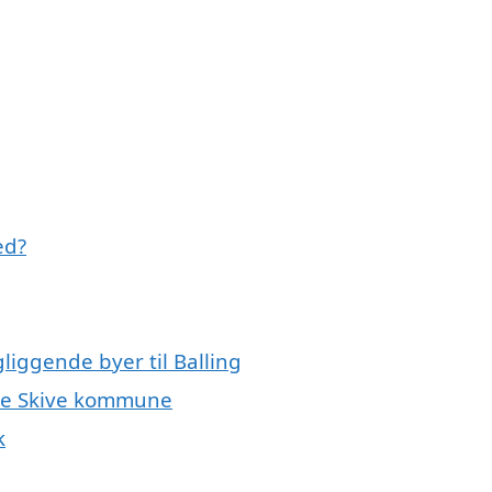
ed?
liggende byer til Balling
hele Skive kommune
k