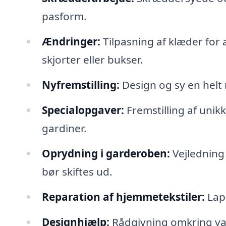
pasform.
Ændringer:
Tilpasning af klæder for a
skjorter eller bukser.
Nyfremstilling:
Design og sy en helt
Specialopgaver:
Fremstilling af unik
gardiner.
Oprydning i garderoben:
Vejledning i
bør skiftes ud.
Reparation af hjemmetekstiler:
Lapp
Designhjælp:
Rådgivning omkring valg 