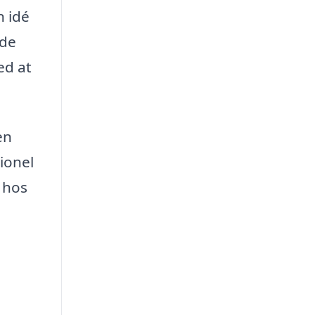
n idé
nde
ed at
en
ionel
p hos