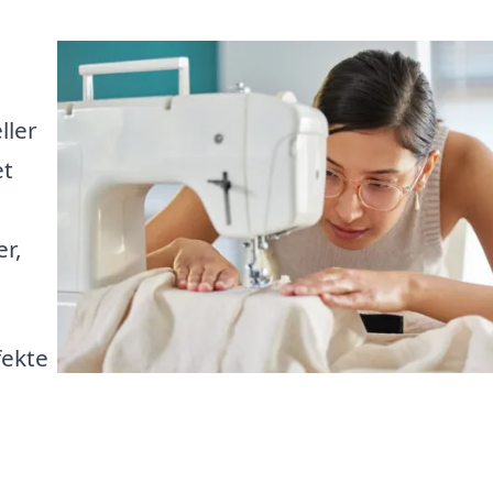
ller
et
er,
fekte