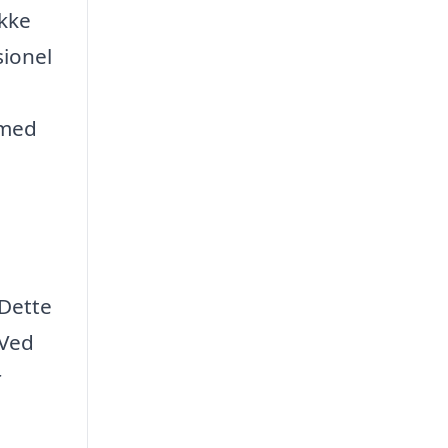
ykke
sionel
 med
 Dette
 Ved
r