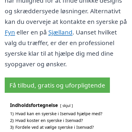
har mulighed for at finde unikke designs
og skræddersyede løsninger. Alternativt
kan du overveje at kontakte en syerske på
Fyn
eller en på
Sjælland
. Uanset hvilket
valg du træffer, er der en professionel
syerske klar til at hjælpe dig med dine
syopgaver og ønsker.
Få tilbud, gratis og uforpligtende
Indholdsfortegnelse
skjul
1)
Hvad kan en syerske i Isenvad hjælpe med?
2)
Hvad koster en syerske i Isenvad?
3)
Fordele ved at vælge syerske i Isenvad?