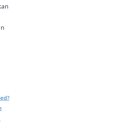
kan
an
med?
e
n