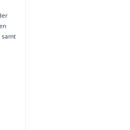
der
ten
, samt