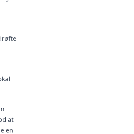
drøfte
okal
on
od at
de en