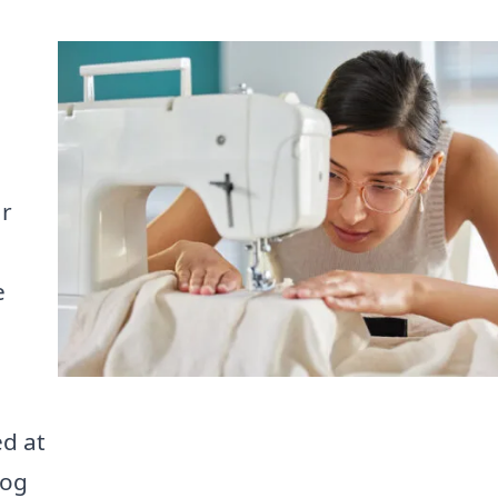
!
ar
e
ed at
 og