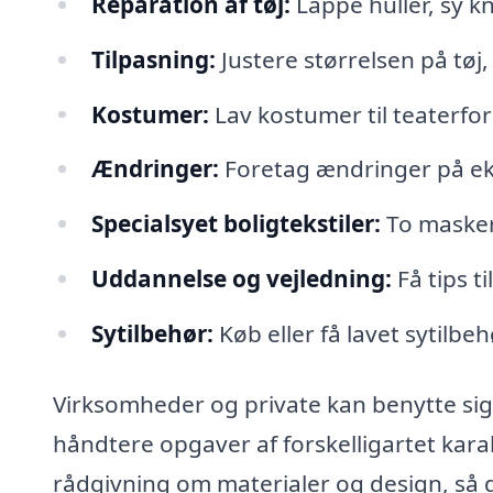
Reparation af tøj:
Lappe huller, sy k
Tilpasning:
Justere størrelsen på tøj,
Kostumer:
Lav kostumer til teaterfor
Ændringer:
Foretag ændringer på eks
Specialsyet boligtekstiler:
To masker,
Uddannelse og vejledning:
Få tips t
Sytilbehør:
Køb eller få lavet sytilb
Virksomheder og private kan benytte sig a
håndtere opgaver af forskelligartet kar
rådgivning om materialer og design, så d