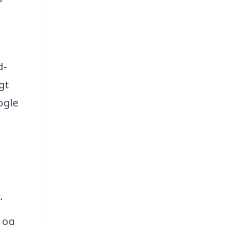
d-
gt
ogle
.
 og