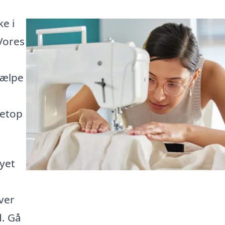
e i
 Vores
jælpe
netop
yet
over
d. Gå