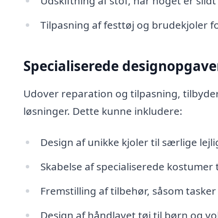
Udskiftning af stof, når noget er slidt
Tilpasning af festtøj og brudekjoler 
Specialiserede designopgave
Udover reparation og tilpasning, tilbyde
løsninger. Dette kunne inkludere:
Design af unikke kjoler til særlige lej
Skabelse af specialiserede kostumer ti
Fremstilling af tilbehør, såsom tasker
Design af håndlavet tøj til børn og v