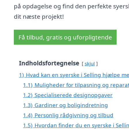
på opdagelse og find den perfekte syersk
dit næste projekt!
Få tilbud, gratis og uforpligtende
Indholdsfortegnelse
skjul
1)
Hvad kan en syerske i Selling hjælpe m
1.1)
Muligheder for tilpasning og repara
1.2)
Specialiserede designopgaver
1.3)
Gardiner og boligindretning
1.4)
Personlig rådgivning og tilbud
1.5)
Hvordan finder du en syerske i Selli