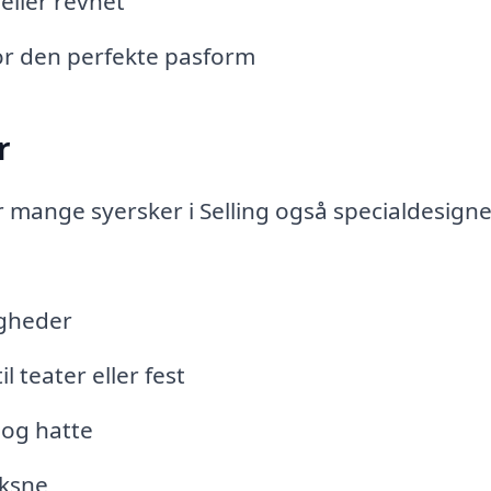
 eller revnet
for den perfekte pasform
r
r mange syersker i Selling også specialdesign
ligheder
l teater eller fest
 og hatte
oksne