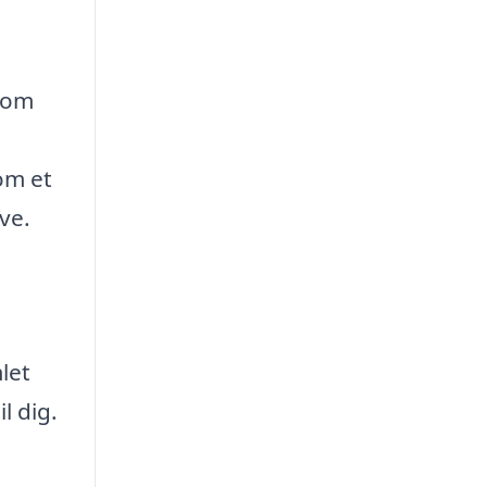
g om
om et
ve.
let
l dig.