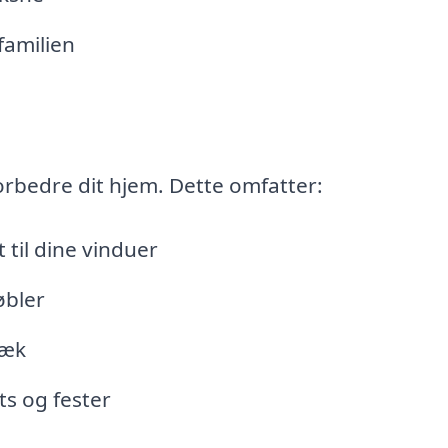
familien
orbedre dit hjem. Dette omfatter:
 til dine vinduer
øbler
ræk
ts og fester