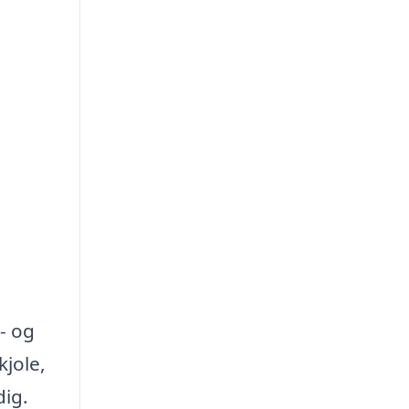
- og
kjole,
dig.