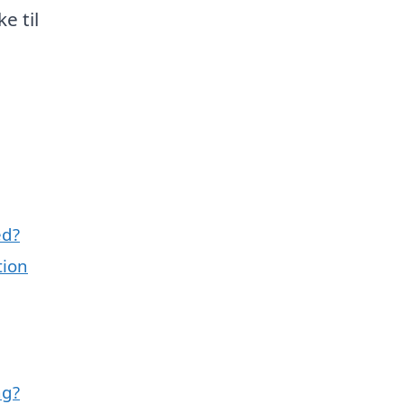
e til
ed?
tion
ng?