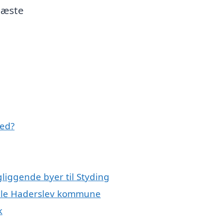
 næste
med?
gliggende byer til Styding
 hele Haderslev kommune
k