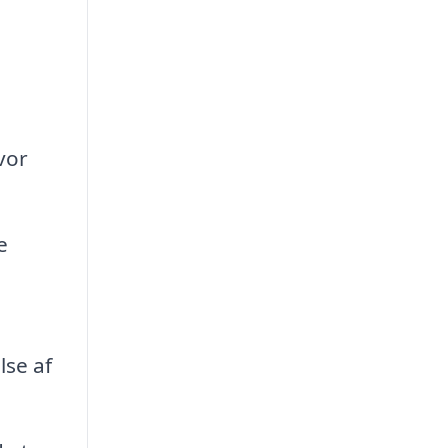
vor
e
lse af