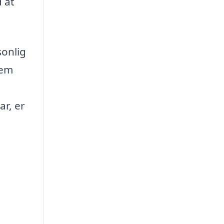
 at
sonlig
nem
å
ar, er