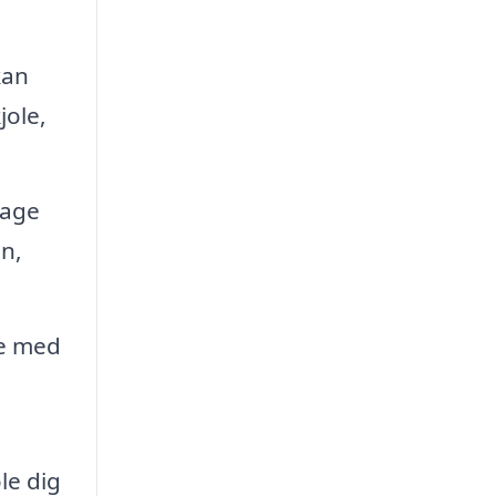
kan
jole,
tage
en,
pe med
le dig