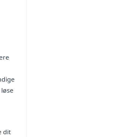
sere
ndige
 løse
 dit