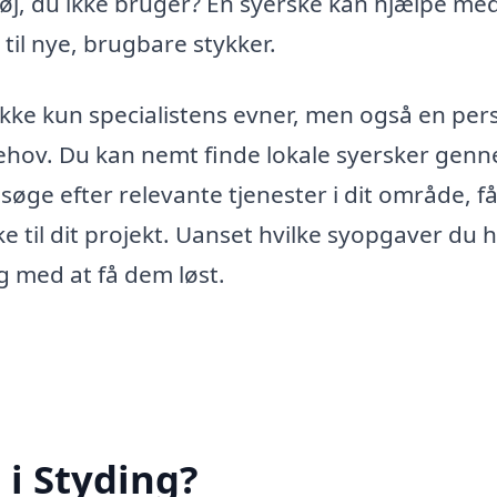
øj, du ikke bruger? En syerske kan hjælpe med
til nye, brugbare stykker.
 ikke kun specialistens evner, men også en per
 behov. Du kan nemt finde lokale syersker gen
søge efter relevante tjenester i dit område, f
ke til dit projekt. Uanset hvilke syopgaver du h
ig med at få dem løst.
 i Styding?