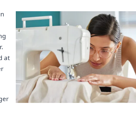
en
ing
r.
d at
er
ger