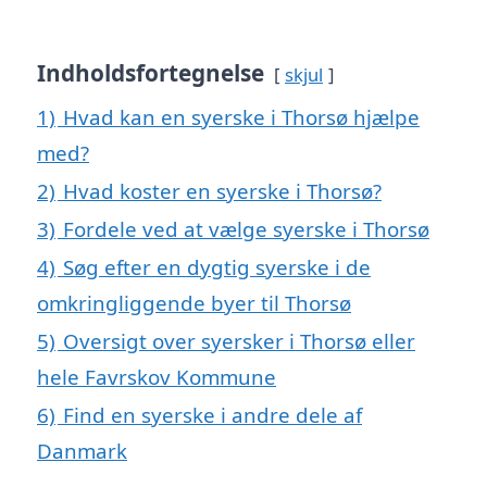
Indholdsfortegnelse
skjul
1)
Hvad kan en syerske i Thorsø hjælpe
med?
2)
Hvad koster en syerske i Thorsø?
3)
Fordele ved at vælge syerske i Thorsø
4)
Søg efter en dygtig syerske i de
omkringliggende byer til Thorsø
5)
Oversigt over syersker i Thorsø eller
hele Favrskov Kommune
6)
Find en syerske i andre dele af
Danmark