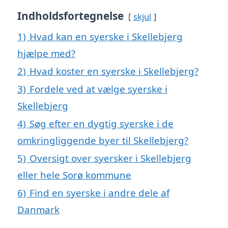
Indholdsfortegnelse
skjul
1)
Hvad kan en syerske i Skellebjerg
hjælpe med?
2)
Hvad koster en syerske i Skellebjerg?
3)
Fordele ved at vælge syerske i
Skellebjerg
4)
Søg efter en dygtig syerske i de
omkringliggende byer til Skellebjerg?
5)
Oversigt over syersker i Skellebjerg
eller hele Sorø kommune
6)
Find en syerske i andre dele af
Danmark