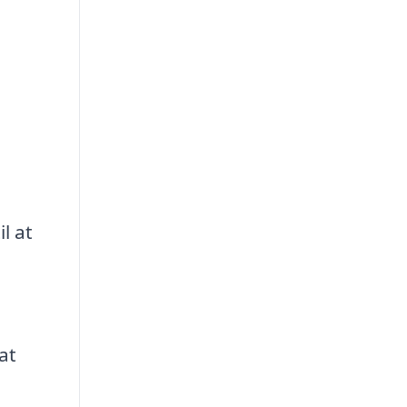
l at
at