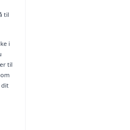
 til
ke i
u
r til
g om
 dit