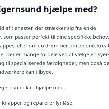
 Egernsund hjælpe med?
d af tjenester, der strækker sig fra enkle
, som passer perfekt til dine specifikke behov
 lappes, eller om du drømmer om en unik krea
ce. Der er mange fordele ved at vælge en syers
ng til specialiserede færdigheder, men også d
ndværkere kan tilbyde.
i Egernsund kan hjælpe med:
r knapper og reparerer lynlåse.