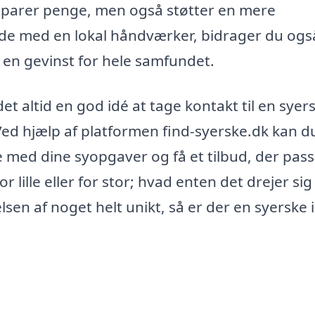
t sparer penge, men også støtter en mere
ejde med en lokal håndværker, bidrager du også
er en gevinst for hele samfundet.
t altid en god idé at tage kontakt til en syers
Ved hjælp af platformen find-syerske.dk kan d
e med dine syopgaver og få et tilbud, der passe
r lille eller for stor; hvad enten det drejer si
n af noget helt unikt, så er der en syerske i