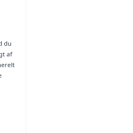
ad du
gt af
nerelt
e