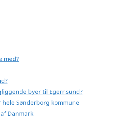
pe med?
nd?
gliggende byer til Egernsund?
ler hele Sønderborg kommune
e af Danmark