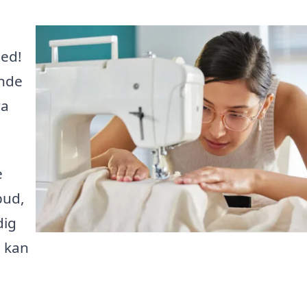
ted!
inde
ra
e
bud,
dig
u kan