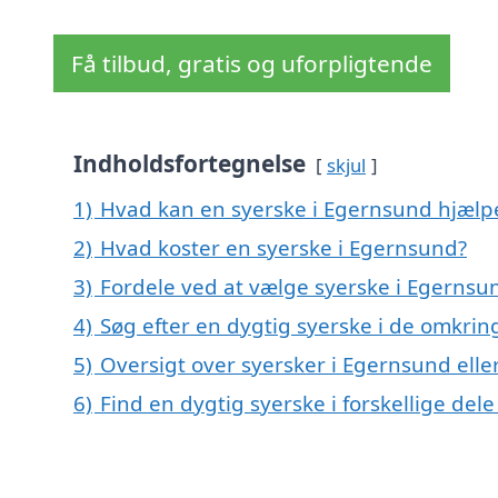
Få tilbud, gratis og uforpligtende
Indholdsfortegnelse
skjul
1)
Hvad kan en syerske i Egernsund hjæl
2)
Hvad koster en syerske i Egernsund?
3)
Fordele ved at vælge syerske i Egernsu
4)
Søg efter en dygtig syerske i de omkrin
5)
Oversigt over syersker i Egernsund el
6)
Find en dygtig syerske i forskellige del