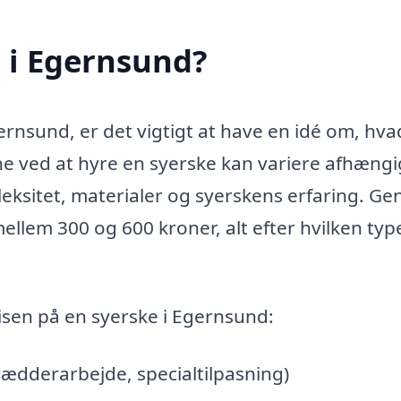
 i Egernsund?
ernsund, er det vigtigt at have en idé om, hv
e ved at hyre en syerske kan variere afhængi
ksitet, materialer og syerskens erfaring. Ge
ellem 300 og 600 kroner, alt efter hvilken typ
risen på en syerske i Egernsund:
rædderarbejde, specialtilpasning)