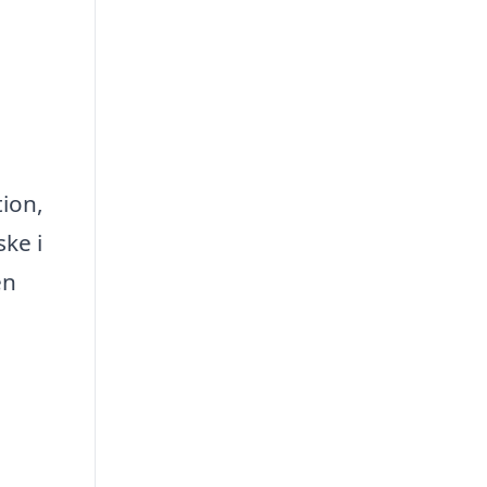
.
tion,
ke i
en